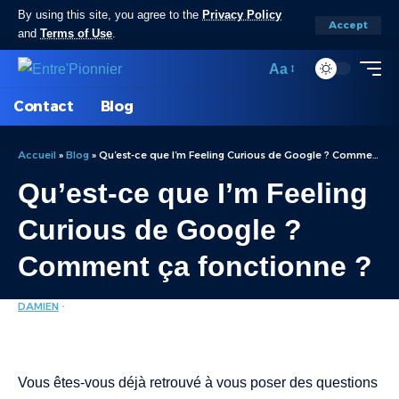
By using this site, you agree to the
Privacy Policy
Accept
and
Terms of Use
.
Aa
Contact
Blog
Accueil
»
Blog
»
Qu’est-ce que I’m Feeling Curious de Google ? Comment ça fonctionne ?
Qu’est-ce que I’m Feeling
Curious de Google ?
Comment ça fonctionne ?
DAMIEN
OUTILS
LAST UPDATED: MAI 29, 2025 6:30 PM
Vous êtes-vous déjà retrouvé à vous poser des questions