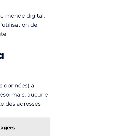
le monde digital.
’utilisation de
ute
a
es données) a
Désormais, aucune
ite des adresses
nagers