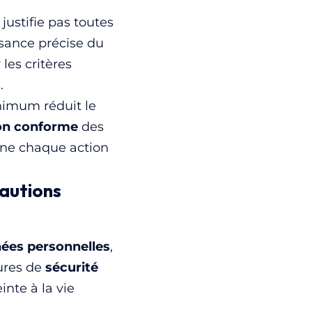
justifie pas toutes
sance précise du
les critères
.
nimum réduit le
on conforme
des
e chaque action
cautions
nées personnelles
,
sures de
sécurité
inte à la vie