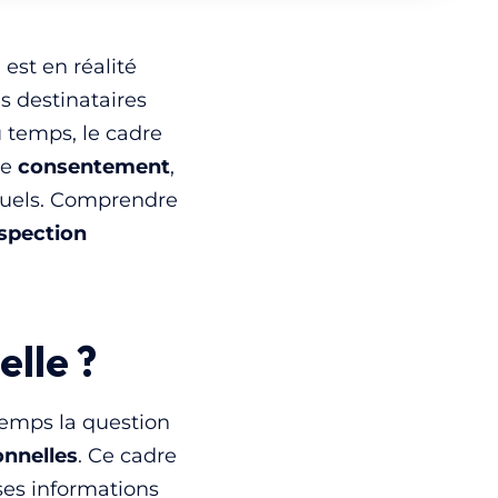
est en réalité
s destinataires
du temps, le cadre
le
consentement
,
iduels. Comprendre
spection
lle ?
emps la question
onnelles
. Ce cadre
ses informations