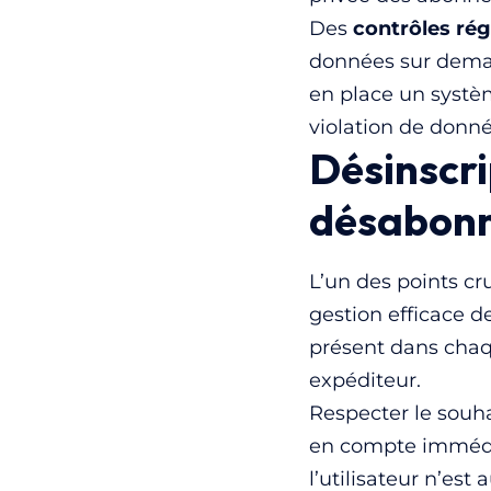
Des
contrôles rég
données sur dema
en place un systèm
violation de donné
Désinscri
désabon
L’un des points c
gestion efficace d
présent dans chaq
expéditeur.
Respecter le souha
en compte immédia
l’utilisateur n’es