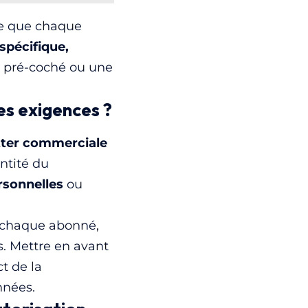
ige que chaque
spécifique,
e pré-coché ou une
es exigences ?
ter commerciale
entité du
rsonnelles
ou
e chaque abonné,
ns. Mettre en avant
t de la
nnées.