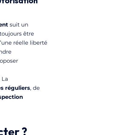
torisation
ent
suit un
toujours être
’une réelle liberté
endre
roposer
 La
s réguliers
, de
spection
cter ?