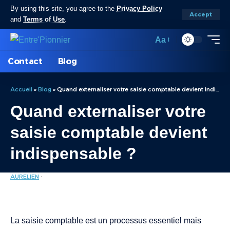
By using this site, you agree to the
Privacy Policy
Accept
and
Terms of Use
.
Aa
Contact
Blog
Accueil
»
Blog
»
Quand externaliser votre saisie comptable devient indispensable ?
Quand externaliser votre
saisie comptable devient
indispensable ?
AURELIEN
ENTREPRISE
LAST UPDATED: NOVEMBRE 22, 2024 12:33 PM
La saisie comptable est un processus essentiel mais