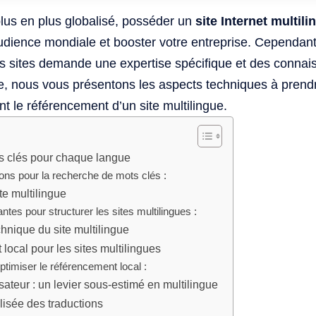
us en plus globalisé, posséder un
site Internet multili
udience mondiale et booster votre entreprise. Cependant,
s sites demande une expertise spécifique et des conna
le, nous vous présentons les aspects techniques à pren
t le référencement d’un site multilingue.
ts clés pour chaque langue
s pour la recherche de mots clés :
ite multilingue
tes pour structurer les sites multilingues :
chnique du site multilingue
local pour les sites multilingues
ptimiser le référencement local :
isateur : un levier sous-estimé en multilingue
alisée des traductions