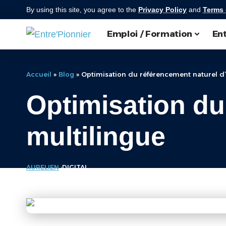
By using this site, you agree to the
Privacy Policy
and
Terms 
Emploi / Formation
Ent
Accueil
»
Blog
»
Optimisation du référencement naturel d’
Optimisation du
multilingue
AURELIEN
DIGITAL
LAST UPDATED: JUIN 15, 2025 4:21 PM