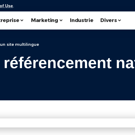
of Use
.
reprise
Marketing
Industrie
Divers
un site multilingue
 référencement nat