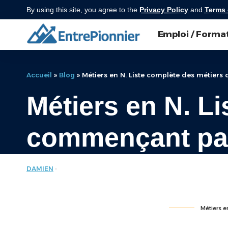
By using this site, you agree to the
Privacy Policy
and
Terms 
Emploi / Forma
Accueil
»
Blog
»
Métiers en N. Liste complète des métier
Métiers en N. L
commençant pa
DAMIEN
LISTE DES MÉTIERS
LAST UPDATED: JUILLET 11, 2024 7:09 AM
Métiers e