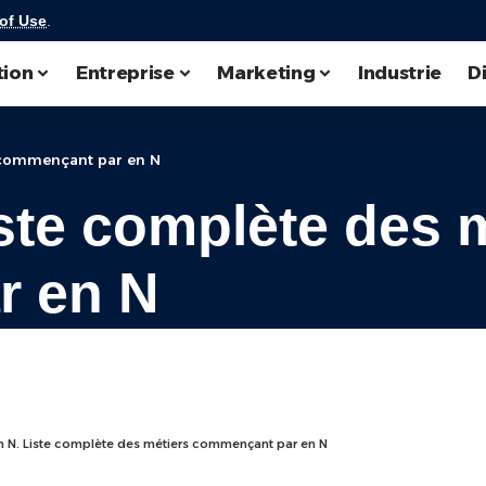
of Use
.
tion
Entreprise
Marketing
Industrie
D
s commençant par en N
iste complète des 
r en N
n N. Liste complète des métiers commençant par en N