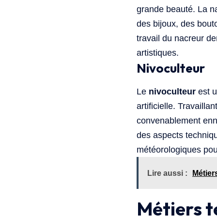
grande beauté. La nac
des bijoux, des bou
travail du nacreur d
artistiques.
Nivoculteur
Le
nivoculteur
est u
artificielle. Travaill
convenablement ennei
des aspects techniq
météorologiques pour 
Lire aussi :
Métier
Métiers 