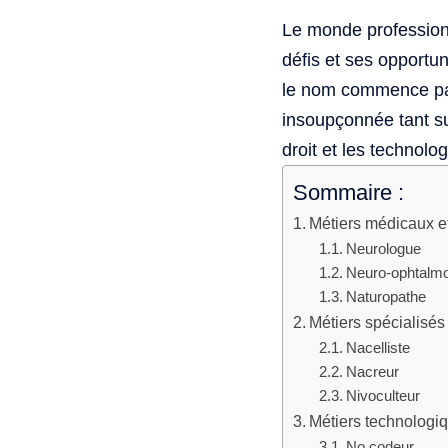
Le monde professionn
défis et ses opportu
le nom commence par 
insoupçonnée tant su
droit et les technol
Sommaire :
Métiers médicaux 
Neurologue
Neuro-ophtalm
Naturopathe
Métiers spécialisés
Nacelliste
Nacreur
Nivoculteur
Métiers technologi
No codeur