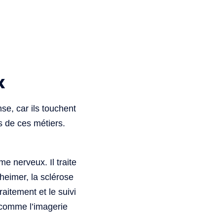
x
e, car ils touchent
s de ces métiers.
e nerveux. Il traite
heimer, la sclérose
aitement et le suivi
s comme l’imagerie