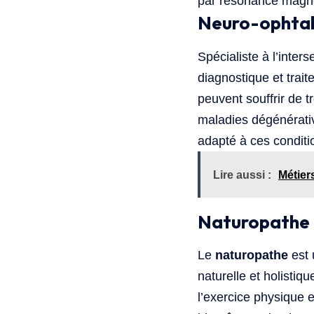
par résonance magné
Neuro-ophta
Spécialiste à l’inters
diagnostique et trait
peuvent souffrir de 
maladies dégénérativ
adapté à ces condit
Lire aussi :
Métier
Naturopathe
Le
naturopathe
est 
naturelle et holistiqu
l’exercice physique e