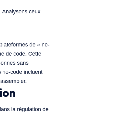
. Analysons ceux
 plateformes de « no-
gne de code. Cette
rsonnes sans
 no-code incluent
à assembler.
tion
dans la régulation de