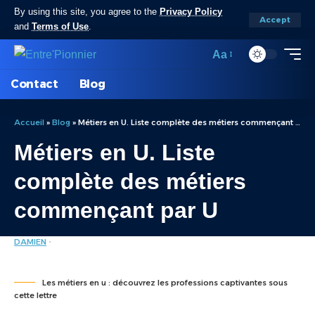
By using this site, you agree to the
Privacy Policy
Accept
and
Terms of Use
.
Aa
Contact
Blog
Accueil
»
Blog
»
Métiers en U. Liste complète des métiers commençant par U
Métiers en U. Liste
complète des métiers
commençant par U
DAMIEN
LISTE DES MÉTIERS
LAST UPDATED: JUILLET 11, 2024 7:16 AM
Les métiers en u : découvrez les professions captivantes sous
cette lettre