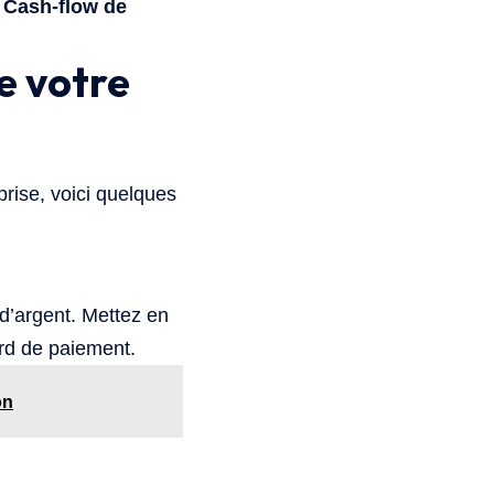
 Cash-flow de
e votre
prise, voici quelques
 d’argent. Mettez en
ard de paiement.
on