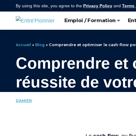
By using this site, you agree to the
Privacy Policy
and
Terms 
Emploi / Formation
Ent
Accueil
»
Blog
»
Comprendre et optimiser le cash-flow pour
Comprendre et o
réussite de votr
DAMIEN
DÉFINITION
LAST UPDATED: MARS 7, 2025 11:16 PM