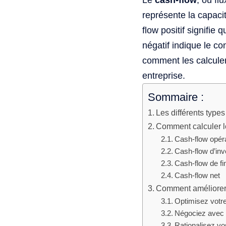
Le
cash-flow
, ou fl
représente la capaci
flow positif signifie
négatif indique le co
comment les calculer
entreprise.
Sommaire :
Les différents type
Comment calculer l
Cash-flow opéra
Cash-flow d’in
Cash-flow de f
Cash-flow net
Comment améliorer l
Optimisez votre
Négociez avec 
Rationalisez vo