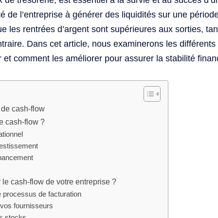
ux de trésorerie, est essentiel à la survie et au succès d’un
té de l’entreprise à générer des liquidités sur une pério
 que les rentrées d’argent sont supérieures aux sorties, ta
ntraire. Dans cet article, nous examinerons les différents
 et comment les améliorer pour assurer la stabilité finan
s de cash-flow
e cash-flow ?
tionnel
vestissement
inancement
e cash-flow de votre entreprise ?
 processus de facturation
vos fournisseurs
s stocks