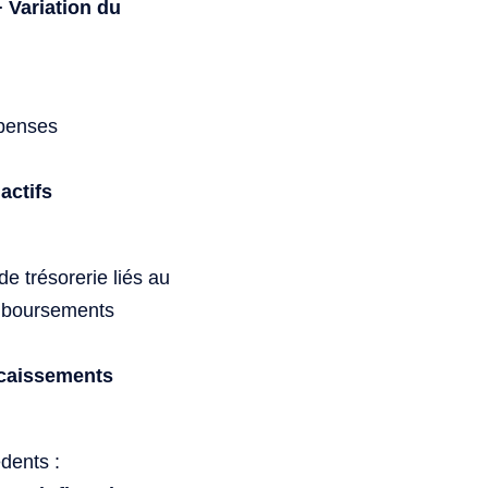
 Variation du
épenses
actifs
de trésorerie liés au
emboursements
écaissements
dents :