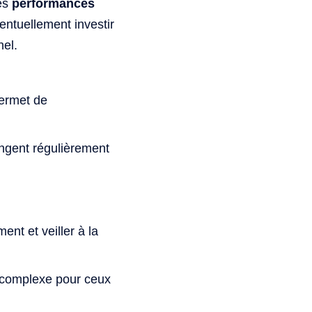
ses
performances
ventuellement investir
nel.
ermet de
angent régulièrement
t et veiller à la
e complexe pour ceux