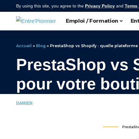
By using this site, you agree to the
Privacy Policy
and
Terms 
Emploi / Formation
Ent
Accueil
»
Blog
»
PrestaShop vs Shopify : quelle plateforme
PrestaShop vs S
pour votre bout
DAMIEN
MARKETING
LAST UPDATED: MAI 28, 2025 10:04 PM
PrestaSho