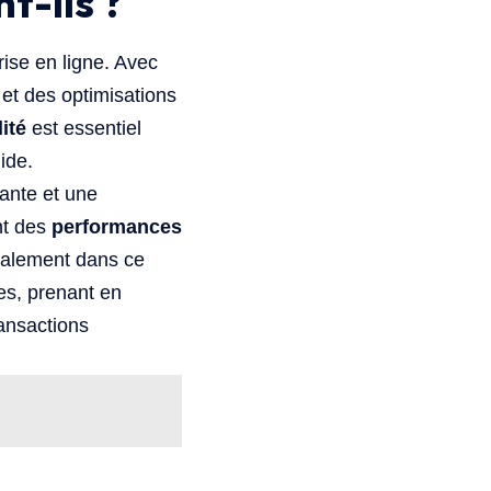
t-ils ?
rise en ligne. Avec
et des optimisations
ité
est essentiel
ide.
tante et une
nt des
performances
galement dans ce
es, prenant en
ransactions