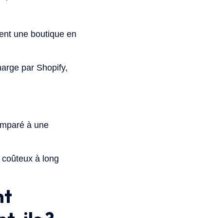
ment une boutique en
harge par Shopify,
comparé à une
 coûteux à long
nt