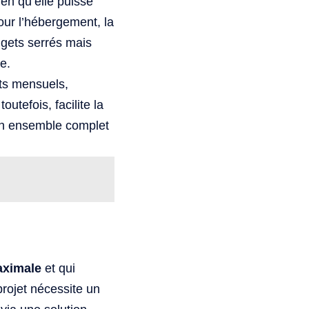
ien qu’elle puisse
ur l’hébergement, la
dgets serrés mais
e.
ts mensuels,
utefois, facilite la
 un ensemble complet
maximale
et qui
projet nécessite un