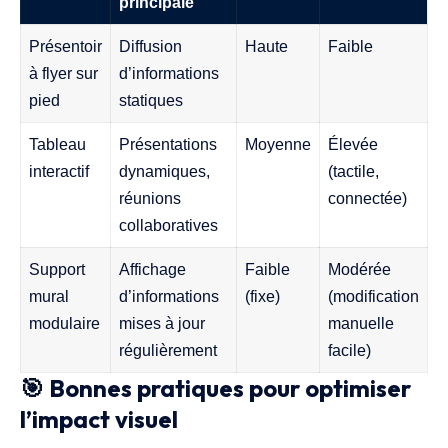
principale
Présentoir
Diffusion
Haute
Faible
à flyer sur
d’informations
pied
statiques
Tableau
Présentations
Moyenne
Élevée
interactif
dynamiques,
(tactile,
réunions
connectée)
collaboratives
Support
Affichage
Faible
Modérée
mural
d’informations
(fixe)
(modification
modulaire
mises à jour
manuelle
régulièrement
facile)
🎯 Bonnes pratiques pour optimiser
l’impact visuel