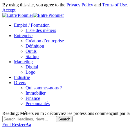
By using this site, you agree to the
Privacy Policy
and
Terms of Use
.
Accept
Emploi / Formation
Liste des métiers
Entreprise
Création d’entreprise
Définition
Outils
Startup
Marketing
Digital
Logo
Industrie
Divers
Qui sommes-nous ?
Immobilier
Finance
Personnalités
Reading:
Métiers en m : découvrez les professions commençant par la 
Font Resizer
Aa