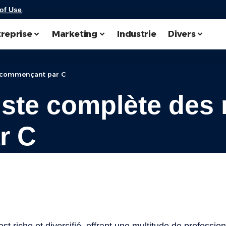
of Use
.
reprise
Marketing
Industrie
Divers
rs commençant par C
Liste complète des
r C