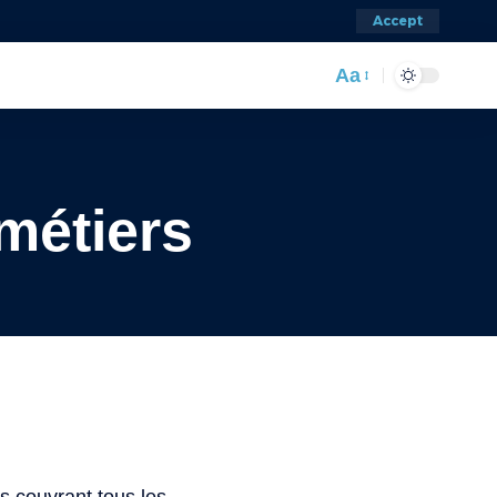
Accept
Aa
 métiers