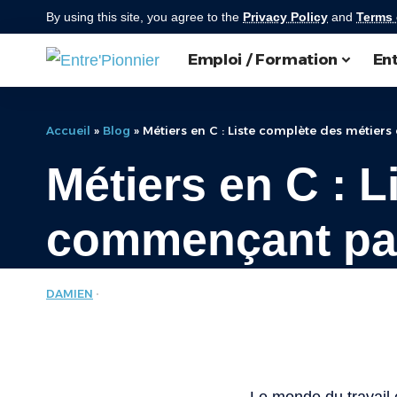
By using this site, you agree to the
Privacy Policy
and
Terms 
Emploi / Formation
Ent
Accueil
»
Blog
»
Métiers en C : Liste complète des métie
Métiers en C : 
commençant pa
DAMIEN
LISTE DES MÉTIERS
LAST UPDATED: JUIN 11, 2025 11:30 AM