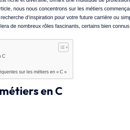
st riche et diversifié, offrant une multitude de professio
rticle, nous nous concentrons sur les métiers commençant 
recherche d’inspiration pour votre future carrière ou si
ilera de nombreux rôles fascinants, certains bien connus 
n C
quentes sur les métiers en « C »
 métiers en C