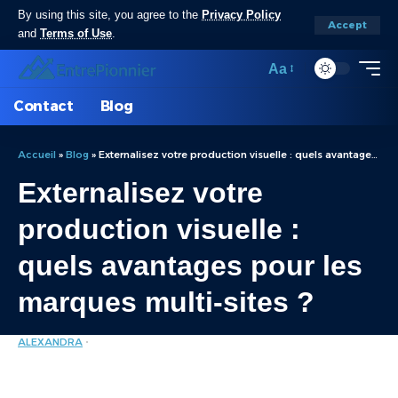
By using this site, you agree to the
Privacy Policy
Accept
and
Terms of Use
.
Aa
Contact
Blog
Accueil
»
Blog
»
Externalisez votre production visuelle : quels avantages pour les marques multi-sites ?
Externalisez votre
production visuelle :
quels avantages pour les
marques multi-sites ?
ALEXANDRA
MARKETING
LAST UPDATED: JUIN 5, 2025 8:37 AM