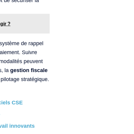
et de sécuriser la
gir ?
 système de rappel
aiement. Suivre
e modalités peuvent
s, la
gestion fiscale
pilotage stratégique.
ciels CSE
é
vail innovants