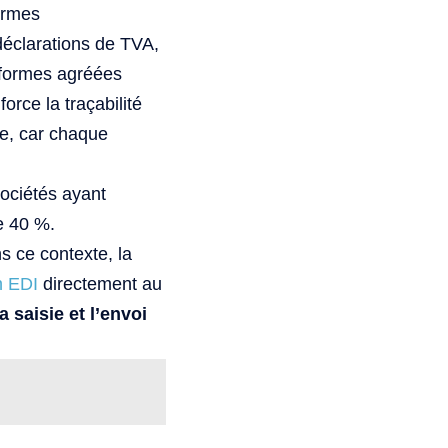
ormes
 déclarations de TVA,
teformes agréées
rce la traçabilité
le, car chaque
ociétés ayant
e 40 %.
ns ce contexte, la
n EDI
directement au
a saisie et l’envoi