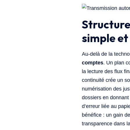
Structur
simple et
Au-delà de la techno
comptes
. Un plan c
la lecture des flux f
continuité crée un so
numérisation des just
dossiers en donnant 
d’erreur liée au pap
bénéfice : un gain d
transparence dans la