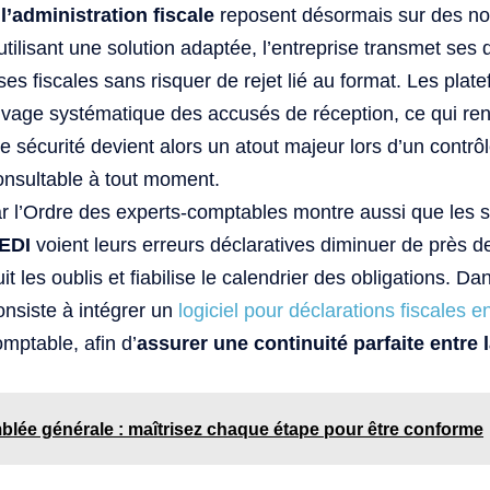
’administration fiscale
reposent désormais sur des n
tilisant une solution adaptée, l’entreprise transmet ses
es fiscales sans risquer de rejet lié au format. Les pla
ivage systématique des accusés de réception, ce qui renfo
 sécurité devient alors un atout majeur lors d’un contrô
onsultable à tout moment.
 l’Ordre des experts-comptables montre aussi que les s
’EDI
voient leurs erreurs déclaratives diminuer de près d
t les oublis et fiabilise le calendrier des obligations. Da
onsiste à intégrer un
logiciel pour déclarations fiscales e
mptable, afin d’
assurer une continuité parfaite entre l
lée générale : maîtrisez chaque étape pour être conforme