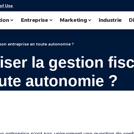
of Use
.
tion
Entreprise
Marketing
Industrie
D
son entreprise en toute autonomie ?
er la gestion fis
oute autonomie ?