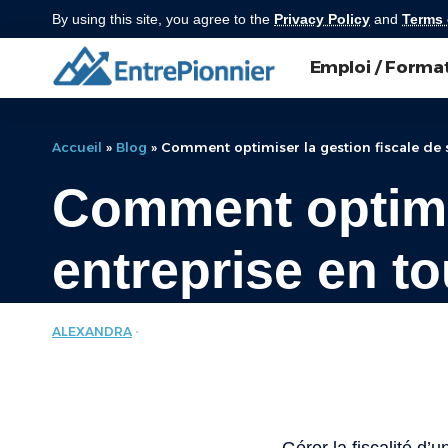
By using this site, you agree to the
Privacy Policy
and
Terms 
Emploi / Forma
Accueil
»
Blog
»
Comment optimiser la gestion fiscale de 
Comment optimis
entreprise en t
ALEXANDRA
ENTREPRISE
LAST UPDATED: SEPTEMBRE 3, 2025 5:03 AM