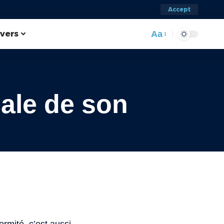
Accept
ivers
Aa
cale de son