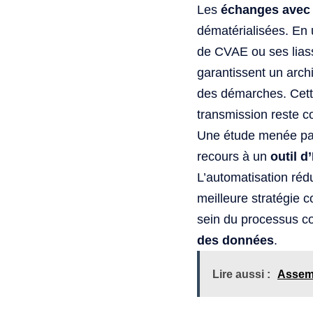
Les
échanges avec l
dématérialisées. En u
de CVAE ou ses liass
garantissent un arch
des démarches. Cette
transmission reste c
Une étude menée par
recours à un
outil d
L’automatisation rédui
meilleure stratégie c
sein du processus co
des données
.
Lire aussi :
Assemb