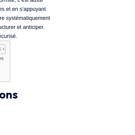
ormité, c’est aussi
hes et en s’appuyant
ndre systématiquement
cturer et anticiper.
écurisé.
es
ions