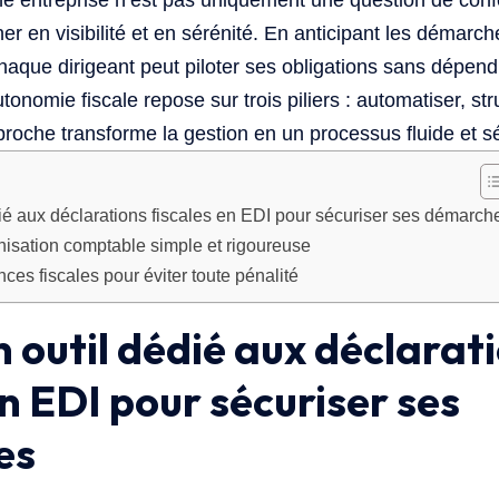
une entreprise n’est pas uniquement une question de conf
r en visibilité et en sérénité. En anticipant les démarc
 chaque dirigeant peut piloter ses obligations sans dépe
tonomie fiscale repose sur trois piliers : automatiser, stru
proche transforme la gestion en un processus fluide et s
édié aux déclarations fiscales en EDI pour sécuriser ses démarch
nisation comptable simple et rigoureuse
ces fiscales pour éviter toute pénalité
un outil dédié aux déclarat
en EDI pour sécuriser ses
es