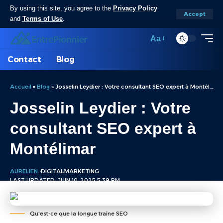
By using this site, you agree to the
Privacy Policy
Accept
and
Terms of Use
.
Aa
Contact
Blog
Accueil
»
Blog
»
Josselin Leydier : Votre consultant SEO expert à Montélimar
Josselin Leydier : Votre
consultant SEO expert à
Montélimar
AURELIEN
DIGITAL
MARKETING
LAST UPDATED: JUIN 10, 2025 5:39 PM
Qu'est-ce que la longue traîne SEO