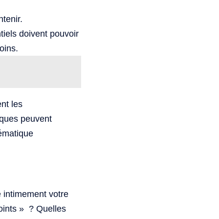
tenir.
tiels doivent pouvoir
oins.
nt les
tiques peuvent
lématique
e intimement votre
points » ? Quelles