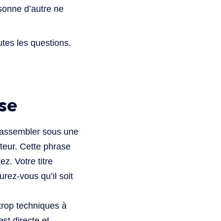
rsonne d’autre ne
utes les questions.
se
 rassembler sous une
teur. Cette phrase
z. Votre titre
rez-vous qu’il soit
 trop techniques à
st directe et