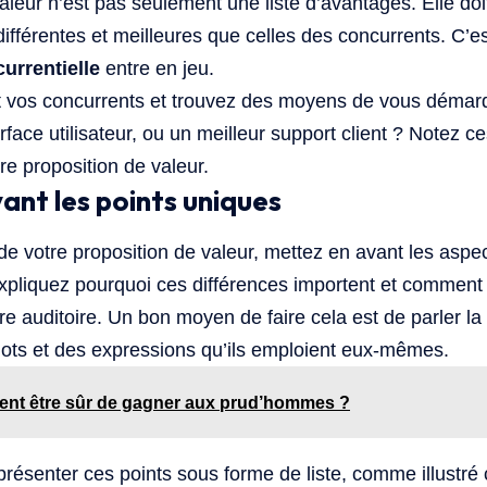
leur n’est pas seulement une liste d’avantages. Elle doit
différentes et meilleures que celles des concurrents. C’es
currentielle
entre en jeu.
 vos concurrents et trouvez des moyens de vous démarqu
erface utilisateur, ou un meilleur support client ? Notez c
re proposition de valeur.
ant les points uniques
 de votre proposition de valeur, mettez en avant les aspe
Expliquez pourquoi ces différences importent et comment 
re auditoire. Un bon moyen de faire cela est de parler la
s mots et des expressions qu’ils emploient eux-mêmes.
t être sûr de gagner aux prud’hommes ?
présenter ces points sous forme de liste, comme illustré 