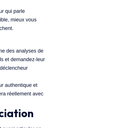
r qui parle
ible, mieux vous
chent.
ême des analyses de
els et demandez-leur
u déclencheur
ur authentique et
era réellement avec
ciation