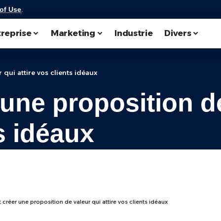
of Use
.
reprise
Marketing
Industrie
Divers
qui attire vos clients idéaux
ne proposition de
ts idéaux
réer une proposition de valeur qui attire vos clients idéaux