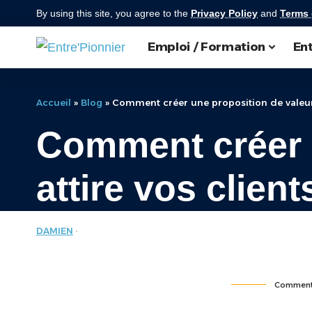
By using this site, you agree to the
Privacy Policy
and
Terms 
Emploi / Formation
Ent
Accueil
»
Blog
»
Comment créer une proposition de valeur 
Comment créer u
attire vos clien
DAMIEN
ENTREPRISE
LAST UPDATED: JUIN 11, 2025 6:13 AM
Comment c