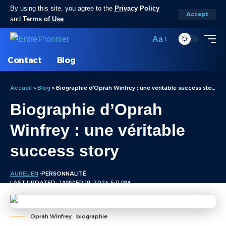
By using this site, you agree to the
Privacy Policy
Accept
and
Terms of Use
.
Aa
Contact
Blog
Accueil
»
Blog
»
Biographie d’Oprah Winfrey : une véritable success story
Biographie d’Oprah
Winfrey : une véritable
success story
AURELIEN
PERSONNALITÉ
LAST UPDATED: JANVIER 19, 2024 5:11 PM
Oprah Winfrey : biographie